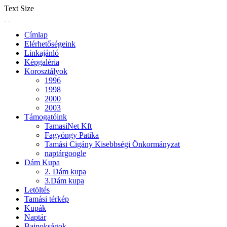
ota ipsum 1 сентября классное руководство
Text Size
pinnacle 14 руководств
Címlap
Elérhetőségeink
Linkajánló
Képgaléria
Korosztályok
1996
1998
2000
2003
Támogatóink
TamasiNet Kft
Fagyöngy Patika
Tamási Cigány Kisebbségi Önkormányzat
naptárgoogle
Dám Kupa
2. Dám kupa
3.Dám kupa
Letöltés
Tamási térkép
Kupák
Naptár
Bajnokságok