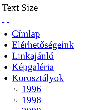
тво toyota ipsum 1 сентября классное руководство
pinnacle 14 ру
Text Size
Címlap
Elérhetőségeink
Linkajánló
Képgaléria
Korosztályok
1996
1998